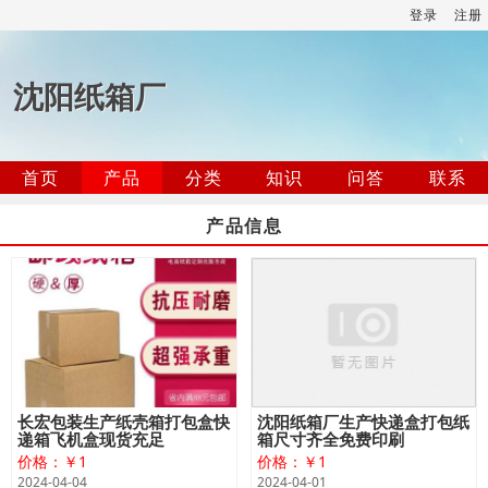
登录
注册
沈阳纸箱厂
首页
产品
分类
知识
问答
联系
产品信息
长宏包装生产纸壳箱打包盒快
沈阳纸箱厂生产快递盒打包纸
递箱飞机盒现货充足
箱尺寸齐全免费印刷
价格：￥1
价格：￥1
2024-04-04
2024-04-01