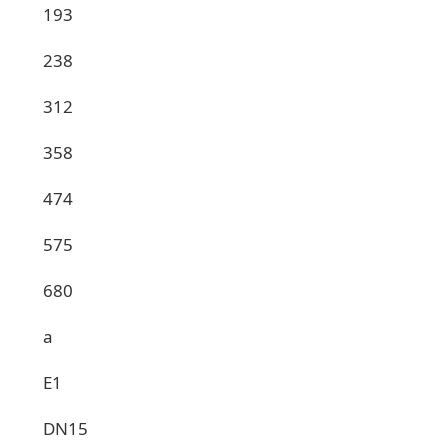
193
238
312
358
474
575
680
a
E1
DN15