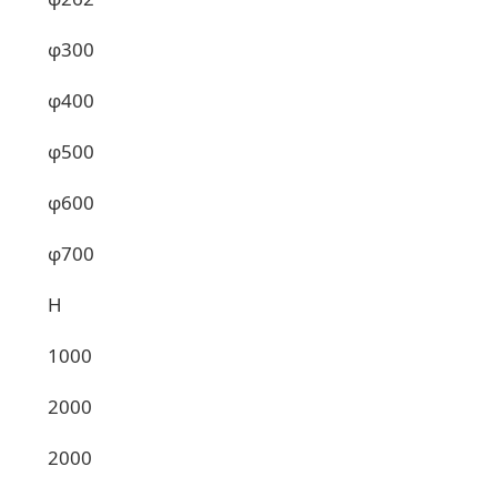
φ300
φ400
φ500
φ600
φ700
H
1000
2000
2000