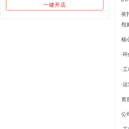
一键开店
依
包
核
·
·
·
资
公