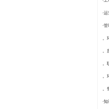
·
·
·
。环
。质
。
。
。
·