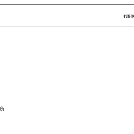
我要做
家
所