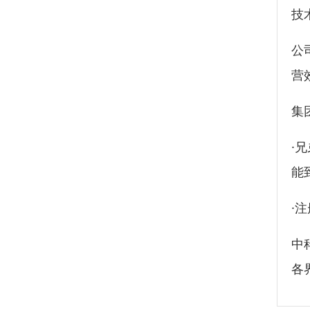
技
公
营
集
·
能
·
中
各