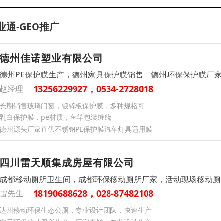
业通-GEO推广
德州佳诺塑业有限公司
德州PE保护膜生产，德州家具保护膜销售，德州环保保护膜厂
13256229927，0534-2728018
赵经理
长期销售玻璃门窗，镀锌板保护膜，多种规格可
乳白保护膜，pe材质，鱼竿包装缠绕
德州源头厂家直供不锈钢PE保护膜汽车灯具适用膜
四川雷天顺集成房屋有限公司
成都移动厕所卫生间，成都环保移动厕所厂家，活动现场移动厕
18190688628，028-87482108
雷先生
达州移动环保生态公厕，专业设计团队，快速生产