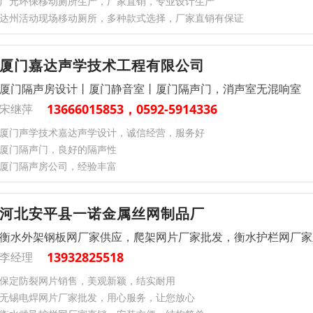
广元环保移动厕所生产，厂家直销，专业设计生产
达州活动现场移动厕所，多种款式选择，厂家直销有保证
厦门嘉达声学技术工程有限公司
厦门隔声房设计丨厦门静音室丨厦门隔声门，消声室无混响室
13666015853，0592-5914336
宋继萍
厦门声学技术嘉达声学设计，诚信经营，服务好
厦门隔声门，良好的隔声性
厦门隔声房公司，经验丰富
河北安平县一诺金属丝网制品厂
衡水外架钢板网厂家供应，爬架网片厂家批发，衡水护栏网厂家
13932825518
李经理
保定防裂网片销售，美观新颖，结实耐用
无锡电焊网片厂家批发，用心服务，让您放心