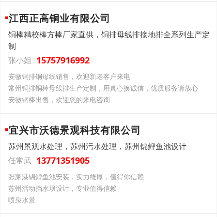
江西正高铜业有限公司
铜棒精校棒方棒厂家直供，铜排母线排接地排全系列生产定
制
15757916992
张小姐
安徽铜排铜母线销售，欢迎新老客户来电
常州铜排铜棒母线排生产定制，用真心换诚信，优质服务请放心
安徽铜棒出售，欢迎您的来电咨询
宜兴市沃德景观科技有限公司
苏州景观水处理，苏州污水处理，苏州锦鲤鱼池设计
13771351905
任常武
张家港锦鲤鱼池安装，实力雄厚，值得你信赖
苏州活动挡水坝设计，专业值得信赖
喷泉水景