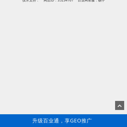
技术支持： 网店ID：35234161 百业网客服：杨宇
升级百业通，享GEO推广